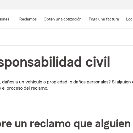
Pasar
al
siones
Reclamos
Obtén una cotización
Paga una factura
Loc
contenido
principal
ponsabilidad civil
años a un vehículo o propiedad, o daños personales? Si alguien qu
 el proceso del reclamo.
e un reclamo que alguien