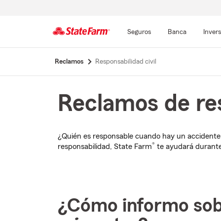
Seguros
Banca
Inver
Comienzo
Reclamos
Responsabilidad civil
del
contenido
principal
Reclamos de res
¿Quién es responsable cuando hay un accidente, d
®
responsabilidad, State Farm
te ayudará durante
¿Cómo informo sobr