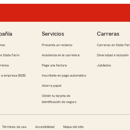
añía
Servicios
Carreras
anos
Presenta un reclamo
Carreras en State Fa
e State Farm
Asistencia en la carretera
Diversidad e inclusión
Prensa
Paga una factura
Jubilados
 a empresa (B2B)
Inscríbete en pago automático
Ahorra papel
Obtén tu tarjeta de
identificación de seguro
Términos de uso
Accesibilidad
Mapa del sitio