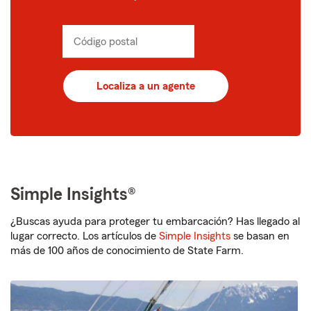
Código postal
Ingresa
_____
un
código
postal
Localiza a un agente
de
5
dígitos
Simple Insights®
¿Buscas ayuda para proteger tu embarcación? Has llegado al
lugar correcto. Los artículos de
Simple Insights
se basan en
más de 100 años de conocimiento de State Farm.