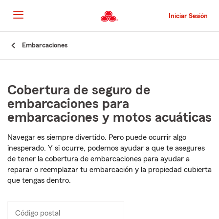
Pasar
al
Iniciar Sesión
contenido
principal
Comienzo
Embarcaciones
del
contenido
principal
Cobertura de seguro de
embarcaciones para
embarcaciones y motos acuáticas
Navegar es siempre divertido. Pero puede ocurrir algo
inesperado. Y si ocurre, podemos ayudar a que te asegures
de tener la cobertura de embarcaciones para ayudar a
reparar o reemplazar tu embarcación y la propiedad cubierta
que tengas dentro.
Código postal
Ingresa
_____