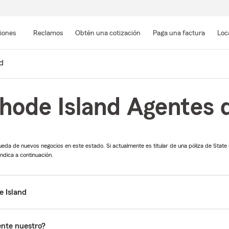
Pasar
al
siones
Reclamos
Obtén una cotización
Paga una factura
Loc
contenido
principal
d
hode Island Agentes 
ueda de nuevos negocios en este estado. Si actualmente es titular de una póliza de State
ndica a continuación.
e Island
iente nuestro?