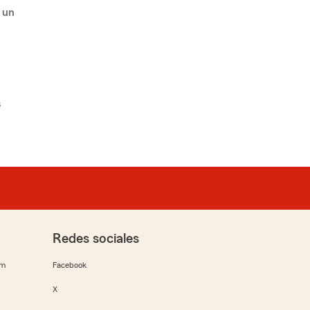
 un
s
Redes sociales
rm
Facebook
X