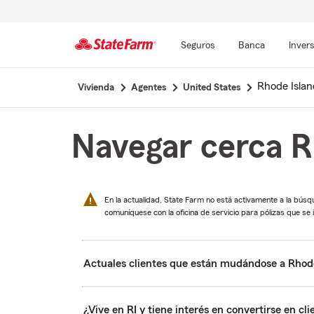
Seguros
Banca
Inver
Comienzo
Rhode Islan
Vivienda
Agentes
United States
del
contenido
principal
Navegar cerca R
En la actualidad, State Farm no está activamente a la búsq
comuníquese con la oficina de servicio para pólizas que se i
Actuales clientes que están mudándose a Rhod
¿Vive en RI y tiene interés en convertirse en cl