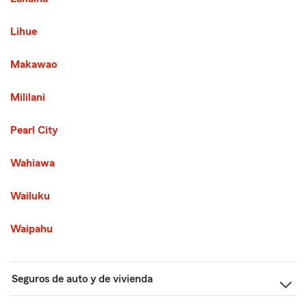
Third List with 7 Cities
Lihue
Makawao
Mililani
Pearl City
Wahiawa
Wailuku
Waipahu
Seguros de auto y de vivienda