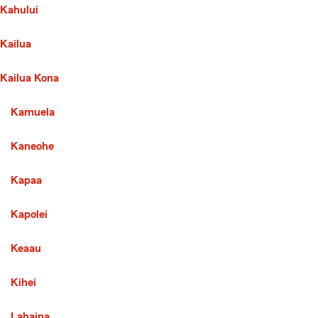
Kahului
Kailua
Kailua Kona
Second List with 7 Cities
Kamuela
Kaneohe
Kapaa
Kapolei
Keaau
Kihei
Lahaina