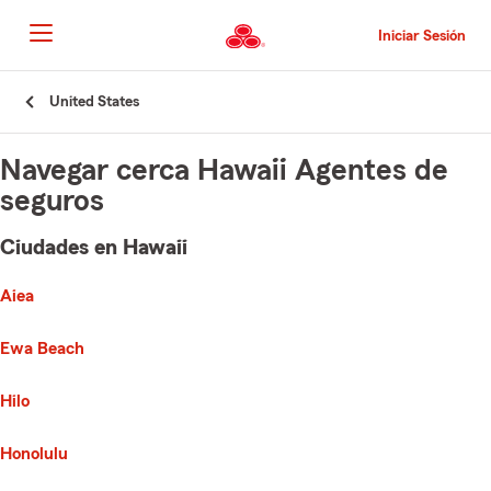
Pasar
al
Iniciar Sesión
contenido
principal
Comienzo
United States
del
contenido
principal
Navegar cerca Hawaii Agentes de
seguros
Ciudades en Hawaii
e list of cities is broken up into 3 separate lists alphabetically
First List with 7 Cities
Aiea
Ewa Beach
Hilo
Honolulu