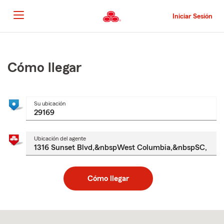
Pasar
al
Iniciar Sesión
contenido
principal
Comienzo
del
contenido
Cómo llegar
principal
Su ubicación
Ubicación del agente
Cómo llegar
Skip
to
after