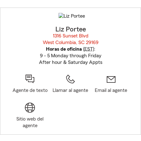
Skip
to
before
map.
Liz Portee
1316 Sunset Blvd
West Columbia, SC 29169
opens in new window
Horas de oficina
(
EST
):
9 - 5 Monday through Friday
After hour & Saturday Appts
Agente de texto
Llamar al agente
Email al agente
Sitio web del
agente