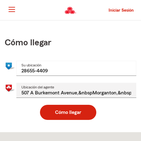
Pasar
al
Iniciar Sesión
contenido
principal
Comienzo
del
contenido
Cómo llegar
principal
Su ubicación
Ubicación del agente
Cómo llegar
Skip
to
after