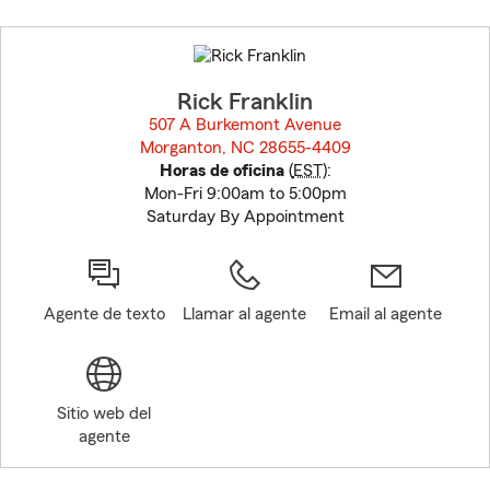
Skip
to
before
map.
Rick Franklin
507 A Burkemont Avenue
Morganton, NC 28655-4409
opens in new window
Horas de oficina
(
EST
):
Mon-Fri 9:00am to 5:00pm
Saturday By Appointment
Agente de texto
Llamar al agente
Email al agente
Sitio web del
agente