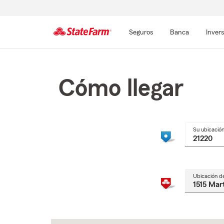
Seguros
Banca
Inver
Comienzo
del
contenido
Cómo llegar
principal
Su ubicació
Ubicación d