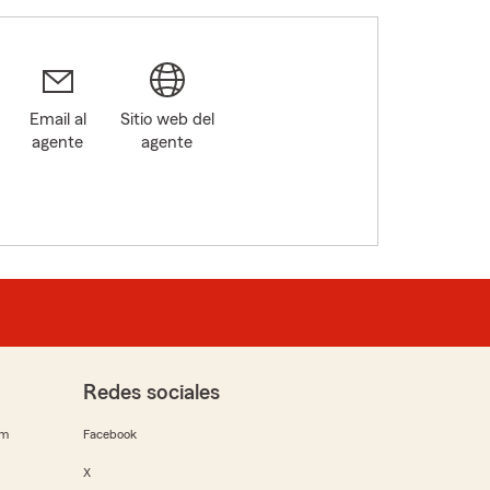
Email al
Sitio web del
agente
agente
Redes sociales
rm
Facebook
X