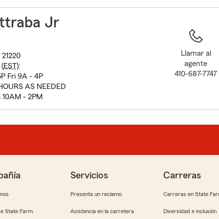
to
before
ttraba Jr
map.
Llamar al
 21220
agente
(
EST
):
410-687-7747
P Fri 9A - 4P
HOURS AS NEEDED
 10AM - 2PM
añía
Servicios
Carreras
anos
Presenta un reclamo
Carreras en State Fa
e State Farm
Asistencia en la carretera
Diversidad e inclusión