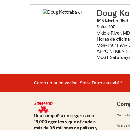
Doug Ko
1515 Martin Blvd
Suite 207
Middle River, MD
Horas de oficina
Mon-Thurs 9A- 5
APPOINTMENT 
MOST Saturdays
Como un buen vecino, State Farm está ahí.®
Comp
Una compañía de seguros con
Contáct
19,000 agentes y que atiende a
Acerca d
más de 96 millones de pólizas y