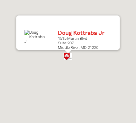
after
map.
Doug Kottraba Jr
1515 Martin Blvd
Suite 207
Middle River, MD 21220
Skip