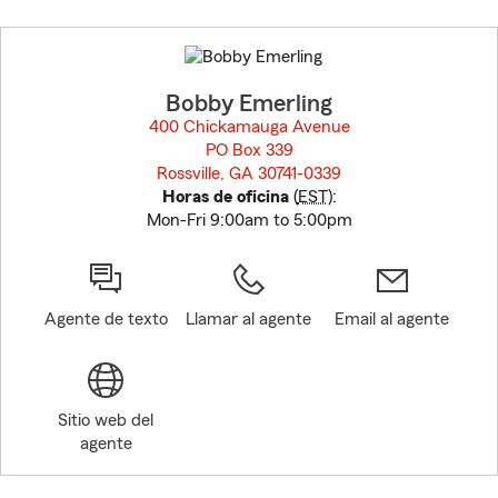
Skip
to
before
map.
Bobby Emerling
400 Chickamauga Avenue
PO Box 339
Rossville, GA 30741-0339
opens in new window
Horas de oficina
(
EST
):
Mon-Fri 9:00am to 5:00pm
Agente de texto
Llamar al agente
Email al agente
Sitio web del
agente