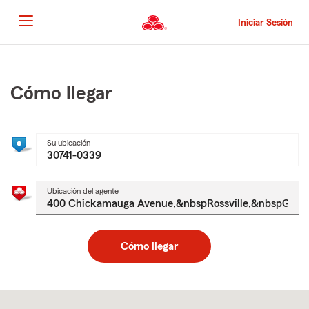
Pasar
al
Iniciar Sesión
contenido
principal
Comienzo
del
contenido
Cómo llegar
principal
Su ubicación
Ubicación del agente
Cómo llegar
Skip
to
after