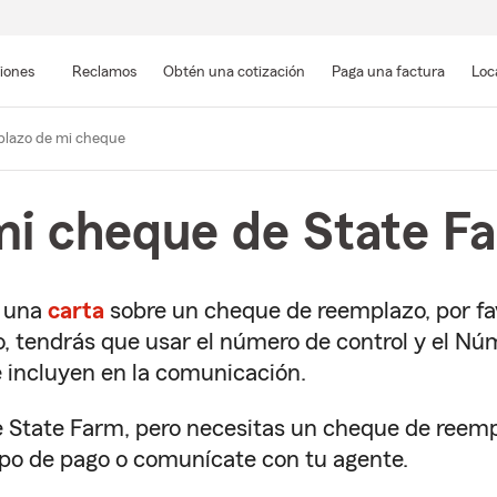
Pasar
al
siones
Reclamos
Obtén una cotización
Paga una factura
Loc
contenido
principal
lazo de mi cheque
i cheque de State F
 una
carta
sobre un cheque de reemplazo, por fav
, tendrás que usar el número de control y el Nú
se incluyen en la comunicación.
 State Farm, pero necesitas un cheque de reempla
po de pago o comunícate con tu agente.