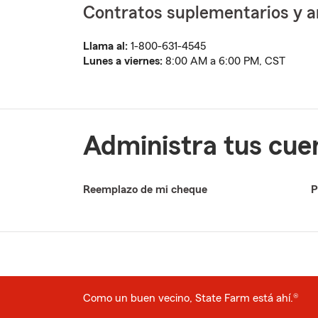
Contratos suplementarios y an
Llama al:
1-800-631-4545
Lunes a viernes:
8:00 AM a 6:00 PM, CST
Administra tus cue
Reemplazo de mi cheque
P
Como un buen vecino, State Farm está ahí.®