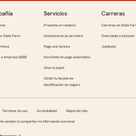
añía
Servicios
Carreras
anos
Presenta un reclamo
Carreras en State Fa
e State Farm
Asistencia en la carretera
Diversidad e inclusión
Prensa
Paga una factura
Jubilados
 a empresa (B2B)
Inscríbete en pago automático
Ahorra papel
Obtén tu tarjeta de
identificación de seguro
Términos de uso
Accesibilidad
Mapa del sitio
No vendan ni compartan mi información personal