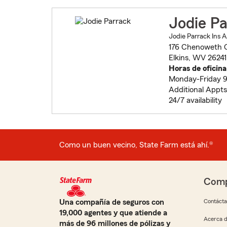
Jodie P
Jodie Parrack Ins 
176 Chenoweth 
Elkins, WV 26241
Horas de oficina
Monday-Friday 9
Additional Appts
24/7 availability
Como un buen vecino, State Farm está ahí.®
Comp
Una compañía de seguros con
Contáct
19,000 agentes y que atiende a
Acerca d
más de 96 millones de pólizas y