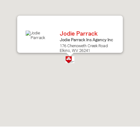
after
map.
Jodie Parrack
Jodie Parrack Ins Agency Inc
176 Chenoweth Creek Road
Elkins, WV 26241
Skip