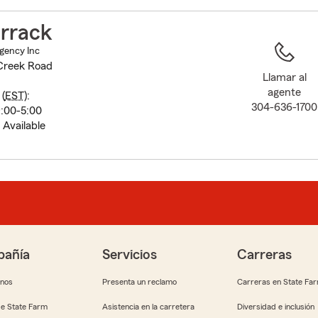
to
before
arrack
map.
Agency Inc
Creek Road
Llamar al
agente
(
EST
):
304-636-1700
:00-5:00
 Available
añía
Servicios
Carreras
anos
Presenta un reclamo
Carreras en State Fa
e State Farm
Asistencia en la carretera
Diversidad e inclusión