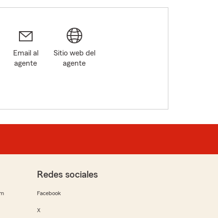
Email al
Sitio web del
agente
agente
Redes sociales
rm
Facebook
X