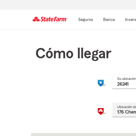
Seguros
Banca
Inver
Comienzo
del
contenido
Cómo llegar
principal
Su ubicació
Ubicación d