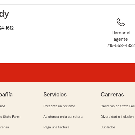
to
before
dy
map.
24-1612
Llamar al
agente
715-568-4332
añía
Servicios
Carreras
anos
Presenta un reclamo
Carreras en State Fa
e State Farm
Asistencia en la carretera
Diversidad e inclusión
Prensa
Paga una factura
Jubilados