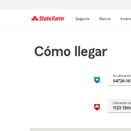
Seguros
Banca
Inver
Comienzo
del
contenido
Cómo llegar
principal
Su ubicació
Ubicación d