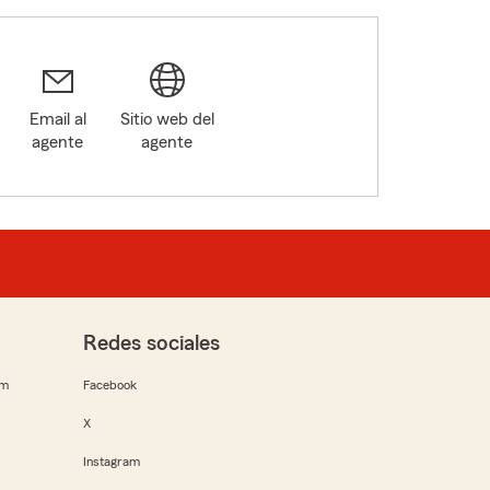
Email al
Sitio web del
agente
agente
Redes sociales
rm
Facebook
X
Instagram