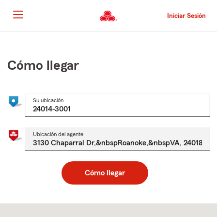
Pasar
al
Iniciar Sesión
contenido
principal
Comienzo
del
contenido
Cómo llegar
principal
Su ubicación
Ubicación del agente
Cómo llegar
Skip
to
after