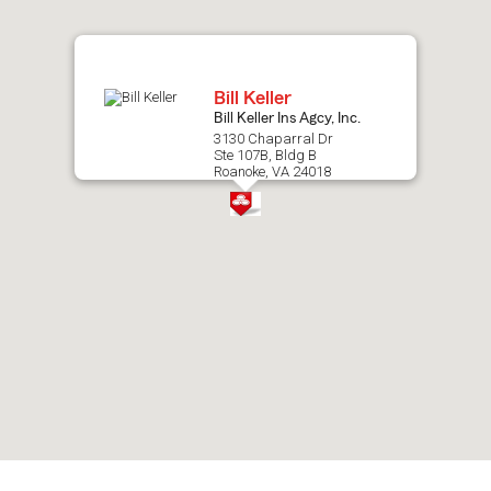
map.
Bill Keller
Bill Keller Ins Agcy, Inc.
3130 Chaparral Dr
Ste 107B, Bldg B
Roanoke, VA 24018