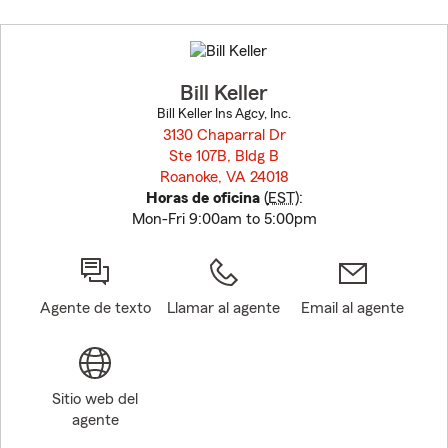
Skip
to
before
map.
Bill Keller
Bill Keller Ins Agcy, Inc.
3130 Chaparral Dr
Ste 107B, Bldg B
Roanoke, VA 24018
opens in new window
Horas de oficina
(
EST
):
Mon-Fri 9:00am to 5:00pm
Agente de texto
Llamar al agente
Email al agente
Sitio web del
agente