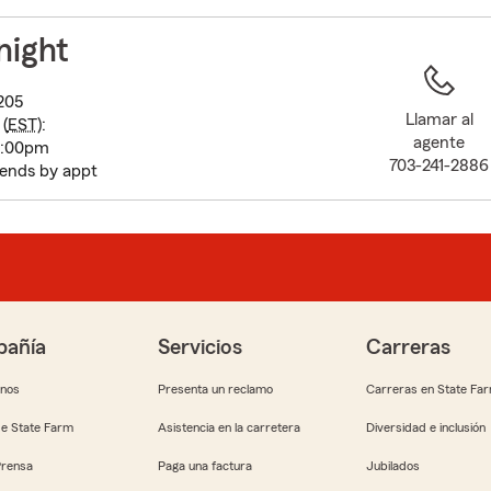
to
before
night
map.
d
205
Llamar al
(
EST
):
agente
5:00pm
703-241-2886
ends by appt
añía
Servicios
Carreras
anos
Presenta un reclamo
Carreras en State Fa
e State Farm
Asistencia en la carretera
Diversidad e inclusión
Prensa
Paga una factura
Jubilados