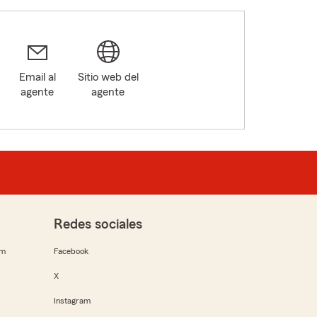
Email al
Sitio web del
agente
agente
Redes sociales
rm
Facebook
X
Instagram