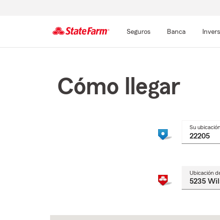
Seguros
Banca
Inver
Comienzo
del
contenido
Cómo llegar
principal
Su ubicació
Ubicación d