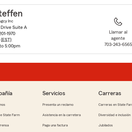
to
before
teffen
map.
Agcy Inc
Drive Suite A
Llamar al
201-1970
agente
(
EST
):
703-243-6565
to 5:00pm
añía
Servicios
Carreras
anos
Presenta un reclamo
Carreras en State Fa
e State Farm
Asistencia en la carretera
Diversidad e inclusión
Prensa
Paga una factura
Jubilados