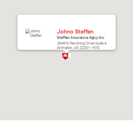
after
map.
Johno Steffen
Steffen Insurance Agcy Inc
2649 N Pershing Drive Suite A
Arlington, VA 22201-1970
Skip