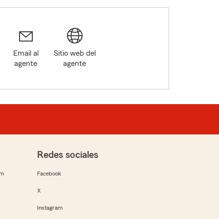
Email al
Sitio web del
agente
agente
Redes sociales
rm
Facebook
X
Instagram