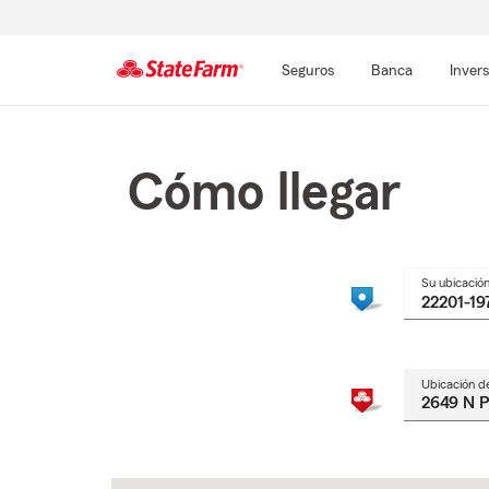
Seguros
Banca
Inver
Comienzo
del
contenido
Cómo llegar
principal
Su ubicació
Ubicación d