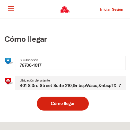
Pasar
al
Iniciar Sesión
contenido
principal
Comienzo
del
contenido
Cómo llegar
principal
Su ubicación
Ubicación del agente
Cómo llegar
Skip
to
after