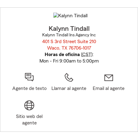
Skip
to
before
map.
Kalynn Tindall
Kalynn Tindall Ins Agency Inc
401 S 3rd Street Suite 210
Waco, TX 76706-1017
opens in new window
Horas de oficina
(
CST
):
Mon - Fri 9:00am to 5:00pm
Agente de texto
Llamar al agente
Email al agente
Sitio web del
agente