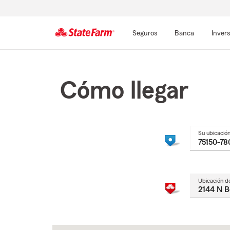
Seguros
Banca
Inver
Comienzo
del
contenido
Cómo llegar
principal
Su ubicació
Ubicación d