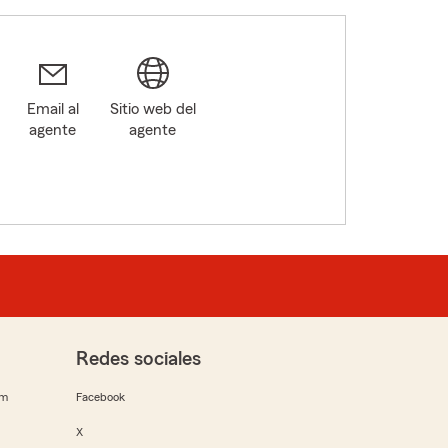
Email al
Sitio web del
agente
agente
Redes sociales
rm
Facebook
X