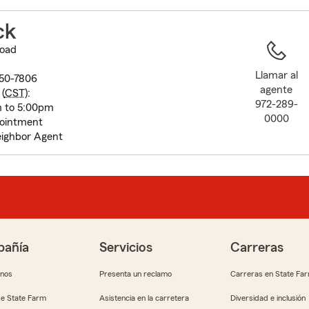
to
before
ck
map.
Road
Llamar al
150-7806
agente
(
CST
):
972-289-
m to 5:00pm
0000
pointment
ighbor Agent
añía
Servicios
Carreras
anos
Presenta un reclamo
Carreras en State Fa
e State Farm
Asistencia en la carretera
Diversidad e inclusión