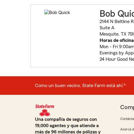
Bob Qui
2144 N Beltline 
Suite A
Mesquite, TX 75
Horas de oficina
Mon - Fri 9:00a
Evenings by Ap
24 Hour Good Ne
Como un buen vecino, State Farm está ahí.®
Comp
Una compañía de seguros con
Contáct
19,000 agentes y que atiende a
Acerca d
más de 96 millones de pólizas y