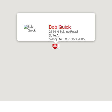
after
map.
Bob Quick
2144 N Beltline Road
Suite A
Mesquite, TX 75150-7806
Skip