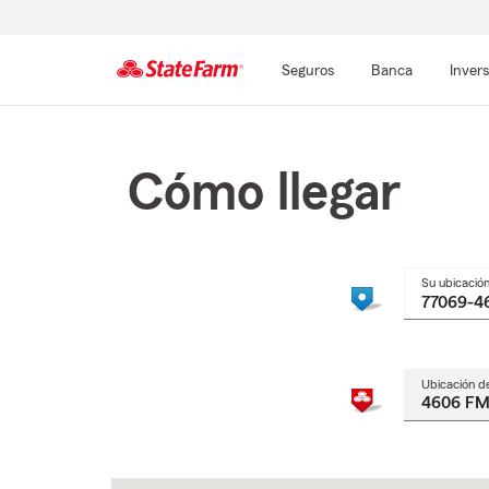
Seguros
Banca
Inver
Comienzo
del
contenido
Cómo llegar
principal
Su ubicació
Ubicación d