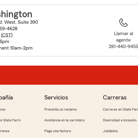
to
before
shington
map.
. West, Suite 390
069-4628
Llamar al
(
CST
):
agente
- 5pm
281-440-945
tment 10am-2pm
añía
Servicios
Carreras
anos
Presenta un reclamo
Carreras en State Fa
e State Farm
Asistencia en la carretera
Diversidad e inclusión
Prensa
Paga una factura
Jubilados