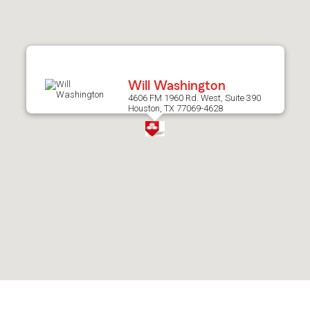
after
map.
Will Washington
4606 FM 1960 Rd. West, Suite 390
Houston, TX 77069-4628
Skip