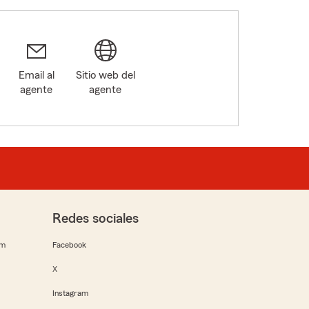
Email al
Sitio web del
agente
agente
5
Redes sociales
rm
Facebook
X
Instagram