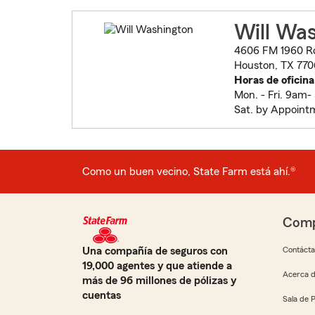
Will Wa
4606 FM 1960 Rd
Houston, TX 77
Horas de oficina
Mon. - Fri. 9am
Sat. by Appoin
Como un buen vecino, State Farm está ahí.®
Comp
Una compañía de seguros con
Contáct
19,000 agentes y que atiende a
Acerca d
más de 96 millones de pólizas y
cuentas
Sala de 