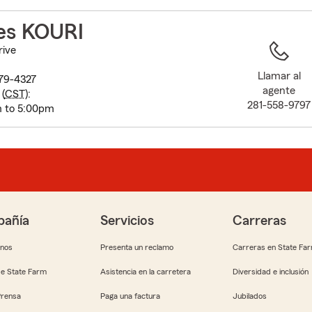
to
before
es KOURI
map.
rive
Llamar al
79-4327
agente
(
CST
):
281-558-9797
m to 5:00pm
añía
Servicios
Carreras
anos
Presenta un reclamo
Carreras en State Fa
e State Farm
Asistencia en la carretera
Diversidad e inclusión
Prensa
Paga una factura
Jubilados