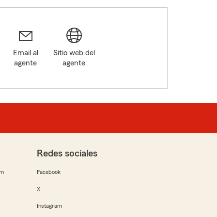
Email al
Sitio web del
agente
agente
Redes sociales
rm
Facebook
X
Instagram