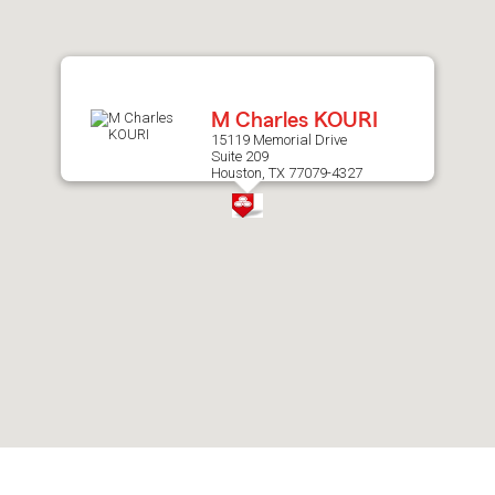
after
map.
M Charles KOURI
15119 Memorial Drive
Suite 209
Houston, TX 77079-4327
Skip