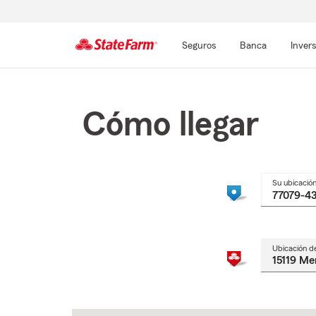
Seguros
Banca
Inver
Comienzo
del
contenido
Cómo llegar
principal
Su ubicació
Ubicación d