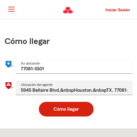
Pasar
al
Iniciar Sesión
contenido
principal
Comienzo
del
contenido
Cómo llegar
principal
Su ubicación
Ubicación del agente
Cómo llegar
Skip
to
after