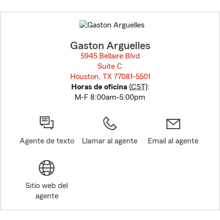
Skip
to
before
map.
Gaston Arguelles
5945 Bellaire Blvd
Suite C
Houston, TX 77081-5501
opens in new window
Horas de oficina
(
CST
):
M-F 8:00am-5:00pm
Agente de texto
Llamar al agente
Email al agente
Sitio web del
agente