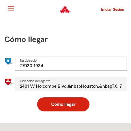
Pasar
al
Iniciar Sesión
contenido
principal
Comienzo
del
contenido
Cómo llegar
principal
Su ubicación
Ubicación del agente
Cómo llegar
Skip
to
after