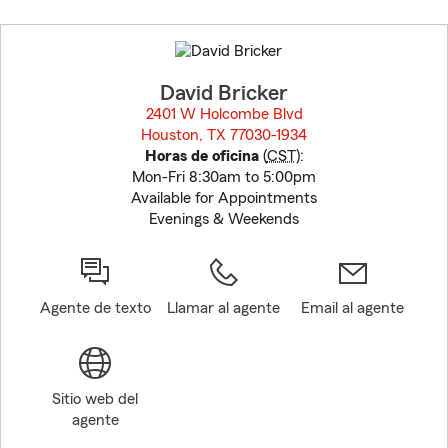
Skip
to
before
map.
David Bricker
2401 W Holcombe Blvd
Houston, TX 77030-1934
opens in new window
Horas de oficina
(
CST
):
Mon-Fri 8:30am to 5:00pm
Available for Appointments
Evenings & Weekends
Agente de texto
Llamar al agente
Email al agente
Sitio web del
agente