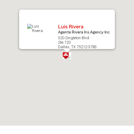
map.
Luis Rivera
Agente Rivera Ins Agency Inc
320 Singleton Blvd
Ste 120
Dallas, TX 75212-3783