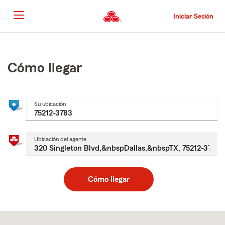
Pasar
al
Iniciar Sesión
contenido
principal
Comienzo
del
contenido
Cómo llegar
principal
Su ubicación
Ubicación del agente
Cómo llegar
Skip
to
after