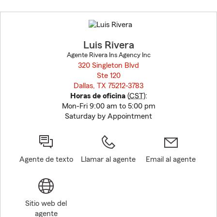
Skip
to
before
map.
Luis Rivera
Agente Rivera Ins Agency Inc
320 Singleton Blvd
Ste 120
Dallas, TX 75212-3783
opens in new window
Horas de oficina
(
CST
):
Mon-Fri 9:00 am to 5:00 pm
Saturday by Appointment
Agente de texto
Llamar al agente
Email al agente
Sitio web del
agente