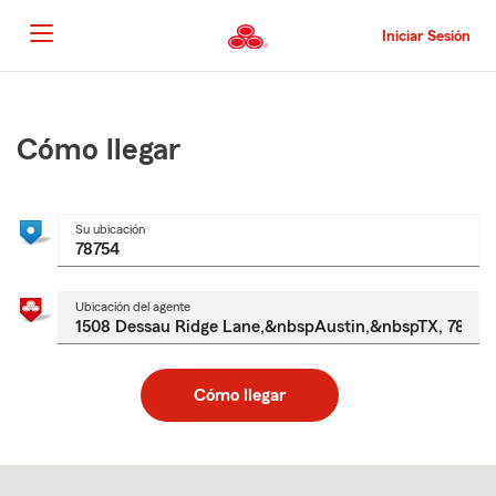
Pasar
al
Iniciar Sesión
contenido
principal
Comienzo
del
contenido
Cómo llegar
principal
Su ubicación
Ubicación del agente
Cómo llegar
Skip
to
after