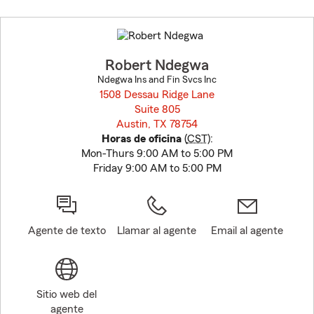
Skip
to
before
map.
Robert Ndegwa
Ndegwa Ins and Fin Svcs Inc
1508 Dessau Ridge Lane
Suite 805
Austin, TX 78754
opens in new window
Horas de oficina
(
CST
):
Mon-Thurs 9:00 AM to 5:00 PM
Friday 9:00 AM to 5:00 PM
Agente de texto
Llamar al agente
Email al agente
Sitio web del
agente