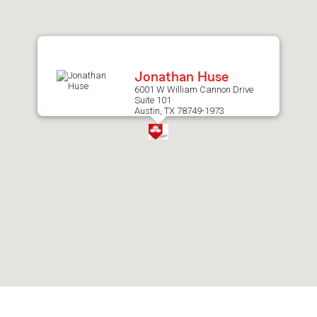
after
map.
Jonathan Huse
6001 W William Cannon Drive
Suite 101
Austin, TX 78749-1973
Skip