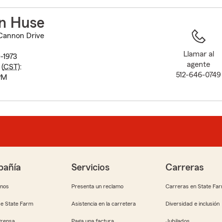
to
before
n Huse
map.
Cannon Drive
Llamar al
-1973
agente
(
CST
):
512-646-0749
PM
añía
Servicios
Carreras
anos
Presenta un reclamo
Carreras en State Fa
e State Farm
Asistencia en la carretera
Diversidad e inclusión
Prensa
Paga una factura
Jubilados