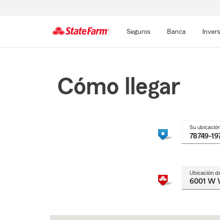
Seguros
Banca
Inver
Comienzo
del
contenido
Cómo llegar
principal
Su ubicació
Ubicación d