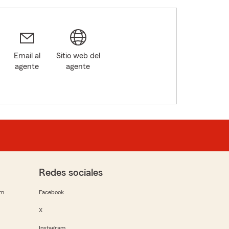
Email al
Sitio web del
agente
agente
Redes sociales
rm
Facebook
X
Instagram