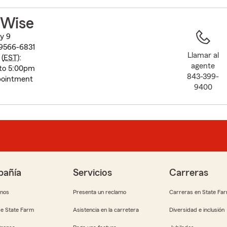
to
before
Wise
map.
y 9
 29566-6831
Llamar al
(
EST
):
agente
to 5:00pm
843-399-
pointment
9400
añía
Servicios
Carreras
anos
Presenta un reclamo
Carreras en State Fa
e State Farm
Asistencia en la carretera
Diversidad e inclusión