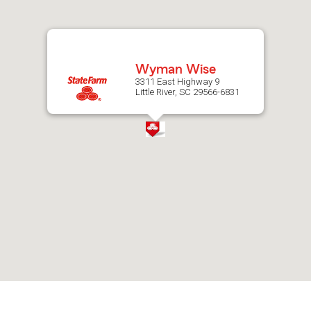
after
map.
Wyman Wise
3311 East Highway 9
Little River, SC 29566-6831
Skip