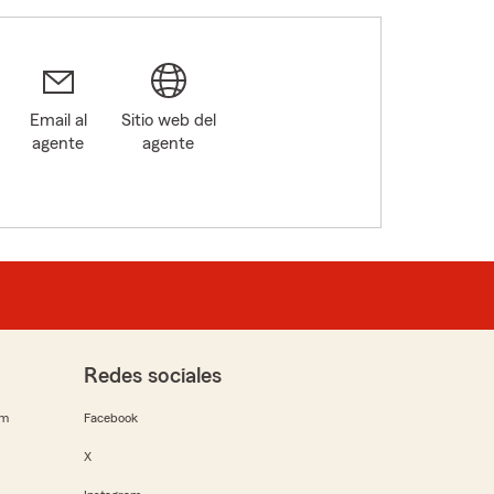
Email al
Sitio web del
agente
agente
Redes sociales
rm
Facebook
X