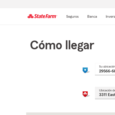
Seguros
Banca
Inver
Comienzo
del
contenido
Cómo llegar
principal
Su ubicació
Ubicación d