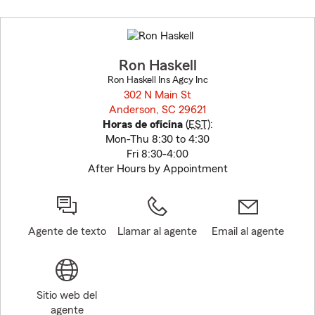
Skip
to
before
map.
Ron Haskell
Ron Haskell Ins Agcy Inc
302 N Main St
Anderson, SC 29621
opens in new window
Horas de oficina
(
EST
):
Mon-Thu 8:30 to 4:30
Fri 8:30-4:00
After Hours by Appointment
Agente de texto
Llamar al agente
Email al agente
Sitio web del
agente