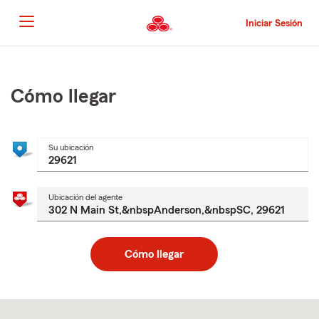
Pasar
al
Iniciar Sesión
contenido
principal
Comienzo
del
contenido
Cómo llegar
principal
Su ubicación
Ubicación del agente
Cómo llegar
Skip
to
after