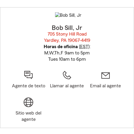
Skip
to
before
map.
Bob Sill, Jr
705 Stony Hill Road
Yardley, PA 19067-4419
opens in new window
Horas de oficina
(
EST
):
M,W,Th,F 9am to 5pm
Tues 10am to 6pm
Agente de texto
Llamar al agente
Email al agente
Sitio web del
agente