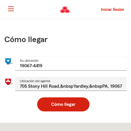
Pasar
al
Iniciar Sesión
contenido
principal
Comienzo
del
contenido
Cómo llegar
principal
Su ubicación
Ubicación del agente
Cómo llegar
Skip
to
after