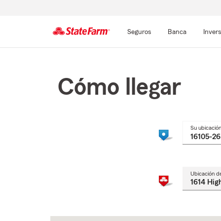
Seguros
Banca
Inver
Comienzo
del
contenido
Cómo llegar
principal
Su ubicació
Ubicación d