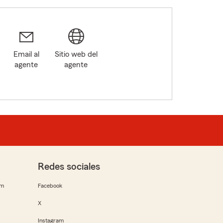
Email al
Sitio web del
agente
agente
Redes sociales
rm
Facebook
X
Instagram