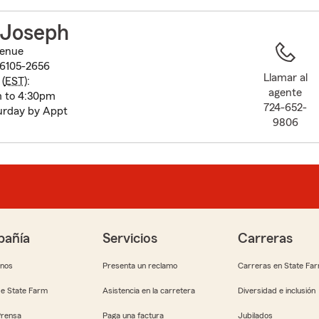
to
before
 Joseph
map.
venue
16105-2656
Llamar al
(
EST
):
agente
m to 4:30pm
724-652-
urday by Appt
9806
añía
Servicios
Carreras
anos
Presenta un reclamo
Carreras en State Fa
e State Farm
Asistencia en la carretera
Diversidad e inclusión
Prensa
Paga una factura
Jubilados