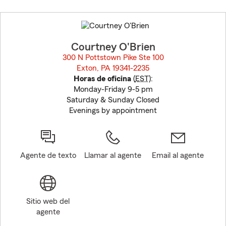
Skip
to
before
map.
Courtney O'Brien
300 N Pottstown Pike Ste 100
Exton, PA 19341-2235
opens in new window
Horas de oficina
(
EST
):
Monday-Friday 9-5 pm
Saturday & Sunday Closed
Evenings by appointment
Agente de texto
Llamar al agente
Email al agente
Sitio web del
agente