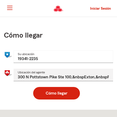
Pasar
al
Iniciar Sesión
contenido
principal
Comienzo
del
contenido
Cómo llegar
principal
Su ubicación
Ubicación del agente
Cómo llegar
Skip
to
after