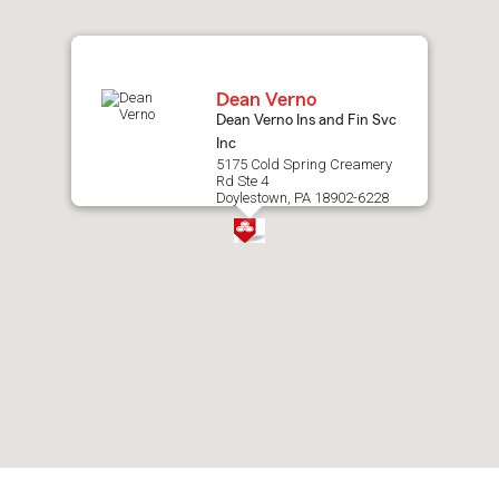
map.
Dean Verno
Dean Verno Ins and Fin Svc
Inc
5175 Cold Spring Creamery
Rd Ste 4
Doylestown, PA 18902-6228