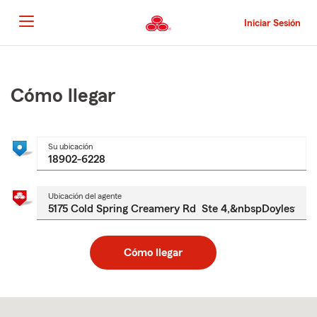
Pasar
al
Iniciar Sesión
contenido
principal
Comienzo
del
contenido
Cómo llegar
principal
Su ubicación
Ubicación del agente
Cómo llegar
Skip
to
after