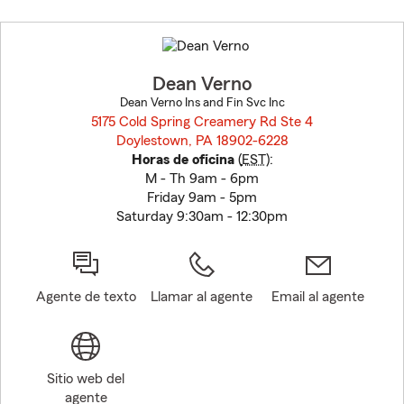
Skip
to
before
map.
Dean Verno
Dean Verno Ins and Fin Svc Inc
5175 Cold Spring Creamery Rd Ste 4
Doylestown, PA 18902-6228
opens in new window
Horas de oficina
(
EST
):
M - Th 9am - 6pm
Friday 9am - 5pm
Saturday 9:30am - 12:30pm
Agente de texto
Llamar al agente
Email al agente
Sitio web del
agente