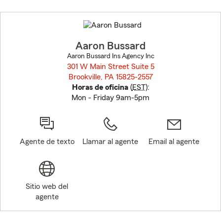
Skip
to
before
map.
Aaron Bussard
Aaron Bussard Ins Agency Inc
301 W Main Street Suite 5
Brookville, PA 15825-2557
opens in new window
Horas de oficina
(
EST
):
Mon - Friday 9am-5pm
Agente de texto
Llamar al agente
Email al agente
Sitio web del
agente