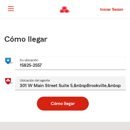
Pasar
al
Iniciar Sesión
contenido
principal
Comienzo
del
contenido
Cómo llegar
principal
Su ubicación
Ubicación del agente
Cómo llegar
Skip
to
after