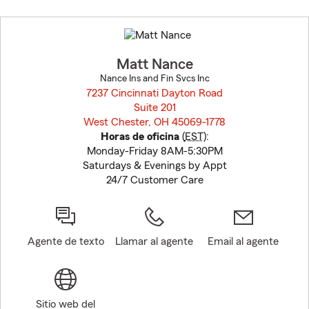
Skip
to
before
map.
Matt Nance
Nance Ins and Fin Svcs Inc
7237 Cincinnati Dayton Road
Suite 201
West Chester, OH 45069-1778
opens in new window
Horas de oficina
(
EST
):
Monday-Friday 8AM-5:30PM
Saturdays & Evenings by Appt
24/7 Customer Care
Agente de texto
Llamar al agente
Email al agente
Sitio web del