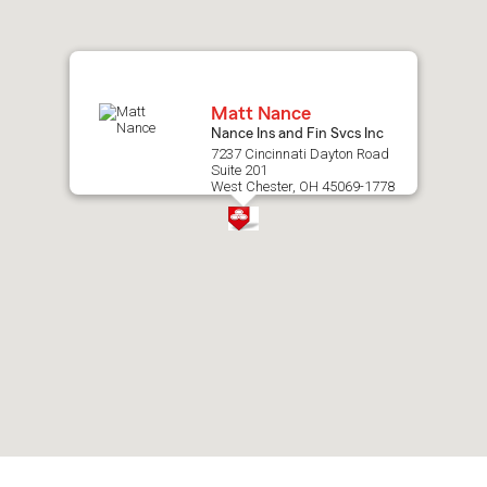
map.
Matt Nance
Nance Ins and Fin Svcs Inc
7237 Cincinnati Dayton Road
Suite 201
West Chester, OH 45069-1778