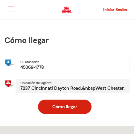
Pasar
al
Iniciar Sesión
contenido
principal
Comienzo
del
contenido
Cómo llegar
principal
Su ubicación
Ubicación del agente
Cómo llegar
Skip
to
after