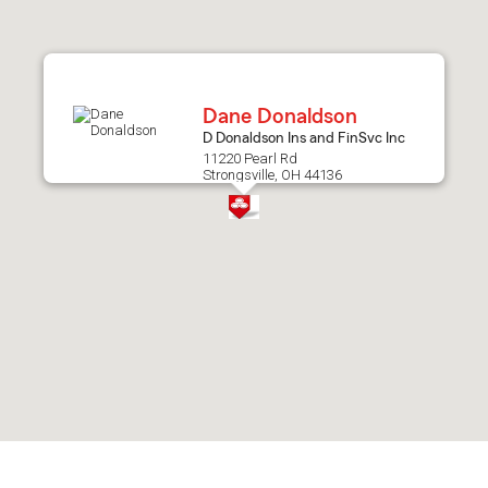
after
map.
Dane Donaldson
D Donaldson Ins and FinSvc Inc
11220 Pearl Rd
Strongsville, OH 44136
Skip