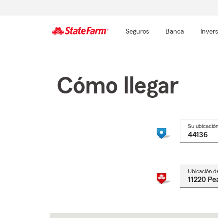
Seguros
Banca
Inver
Comienzo
del
contenido
Cómo llegar
principal
Su ubicació
Ubicación d