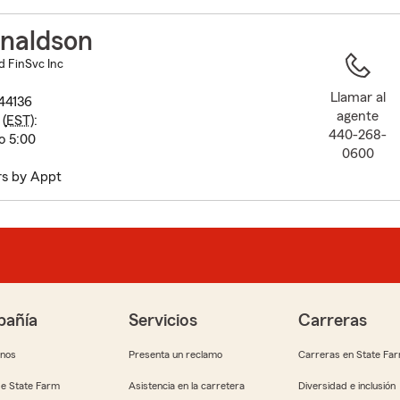
to
before
naldson
map.
d FinSvc Inc
Llamar al
 44136
agente
(
EST
):
440-268-
o 5:00
0600
rs by Appt
añía
Servicios
Carreras
anos
Presenta un reclamo
Carreras en State Fa
e State Farm
Asistencia en la carretera
Diversidad e inclusión