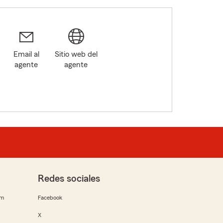
Email al
Sitio web del
agente
agente
Redes sociales
rm
Facebook
X