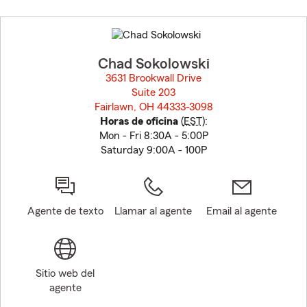
Skip
to
before
map.
Chad Sokolowski
3631 Brookwall Drive
Suite 203
Fairlawn, OH 44333-3098
opens in new window
Horas de oficina
(
EST
):
Mon - Fri 8:30A - 5:00P
Saturday 9:00A - 100P
Agente de texto
Llamar al agente
Email al agente
Sitio web del
agente