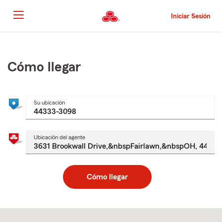
Pasar
al
Iniciar Sesión
contenido
principal
Comienzo
del
contenido
Cómo llegar
principal
Su ubicación
Ubicación del agente
Cómo llegar
Skip
to
after