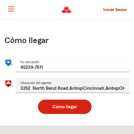
Pasar
al
Iniciar Sesión
contenido
principal
Comienzo
del
contenido
Cómo llegar
principal
Su ubicación
Ubicación del agente
Cómo llegar
Skip
to
after