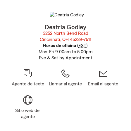
Skip
to
before
map.
Deatria Godley
3252 North Bend Road
Cincinnati, OH 45239-7611
opens in new window
Horas de oficina
(
EST
):
Mon-Fri 9:00am to 5:00pm
Eve & Sat by Appointment
Agente de texto
Llamar al agente
Email al agente
Sitio web del
agente