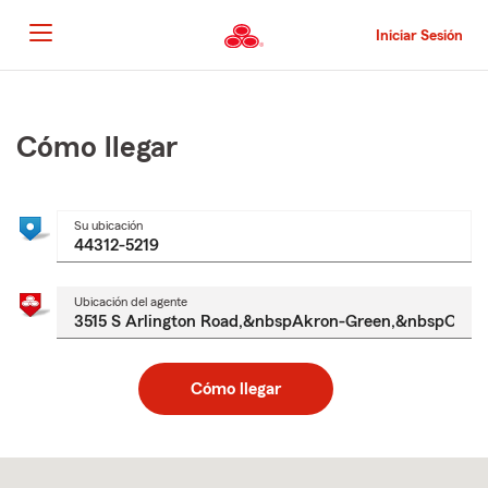
Pasar
al
Iniciar Sesión
contenido
principal
Comienzo
del
contenido
Cómo llegar
principal
Su ubicación
Ubicación del agente
Cómo llegar
Skip
to
after