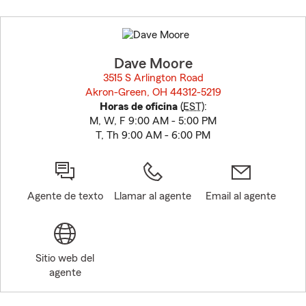
Skip
to
before
map.
Dave Moore
3515 S Arlington Road
Akron-Green, OH 44312-5219
opens in new window
Horas de oficina
(
EST
):
M, W, F 9:00 AM - 5:00 PM
T, Th 9:00 AM - 6:00 PM
Agente de texto
Llamar al agente
Email al agente
Sitio web del
agente