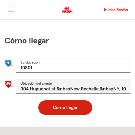
Pasar
al
Iniciar Sesión
contenido
principal
Comienzo
del
contenido
Cómo llegar
principal
Su ubicación
Ubicación del agente
Cómo llegar
Skip
to
after