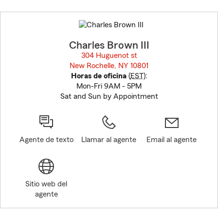
Skip
to
before
map.
Charles Brown III
304 Huguenot st
New Rochelle, NY 10801
opens in new window
Horas de oficina
(
EST
):
Mon-Fri 9AM - 5PM
Sat and Sun by Appointment
Agente de texto
Llamar al agente
Email al agente
Sitio web del
agente