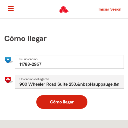
Pasar
al
Iniciar Sesión
contenido
principal
Comienzo
del
contenido
Cómo llegar
principal
Su ubicación
Ubicación del agente
Cómo llegar
Skip
to
after