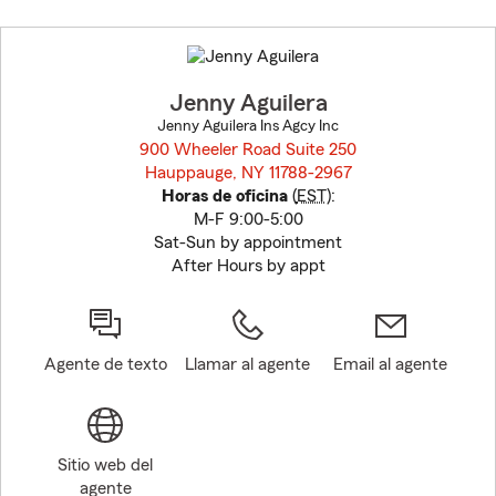
Skip
to
before
map.
Jenny Aguilera
Jenny Aguilera Ins Agcy Inc
900 Wheeler Road Suite 250
Hauppauge, NY 11788-2967
opens in new window
Horas de oficina
(
EST
):
M-F 9:00-5:00
Sat-Sun by appointment
After Hours by appt
Agente de texto
Llamar al agente
Email al agente
Sitio web del
agente