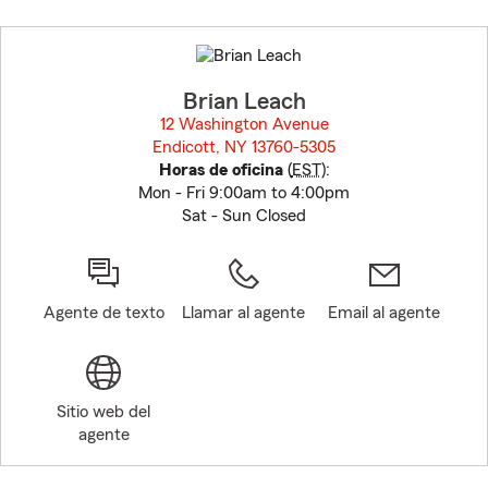
Skip
to
before
map.
Brian Leach
12 Washington Avenue
Endicott, NY 13760-5305
opens in new window
Horas de oficina
(
EST
):
Mon - Fri 9:00am to 4:00pm
Sat - Sun Closed
Agente de texto
Llamar al agente
Email al agente
Sitio web del
agente