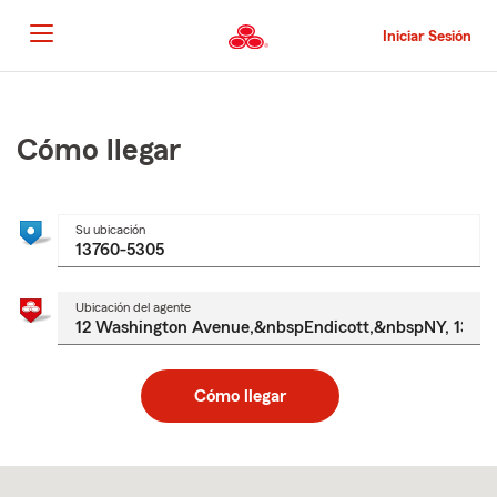
Pasar
al
Iniciar Sesión
contenido
principal
Comienzo
del
contenido
Cómo llegar
principal
Su ubicación
Ubicación del agente
Cómo llegar
Skip
to
after