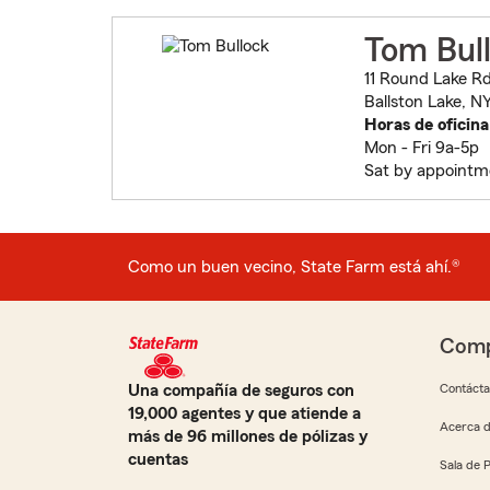
Tom Bul
11 Round Lake Rd
Ballston Lake, N
Horas de oficina
Mon - Fri 9a-5p
Sat by appointm
Como un buen vecino, State Farm está ahí.®
Comp
Una compañía de seguros con
Contáct
19,000 agentes y que atiende a
Acerca d
más de 96 millones de pólizas y
cuentas
Sala de 