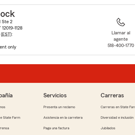
to
before
lock
map.
 Ste 2
Y 12019-1128
Llamar al
(
EST
):
agente
518-400-1770
ent only
añía
Servicios
Carreras
anos
Presenta un reclamo
Carreras en State Fa
e State Farm
Asistencia en la carretera
Diversidad e inclusión
Prensa
Paga una factura
Jubilados