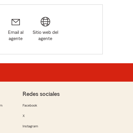
Email al
Sitio web del
agente
agente
Redes sociales
rm
Facebook
X
Instagram