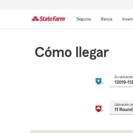
Seguros
Banca
Inver
Comienzo
del
contenido
Cómo llegar
principal
Su ubicació
Ubicación d