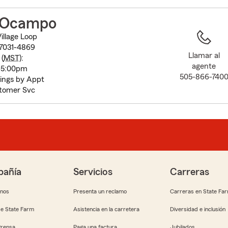
to
before
 Ocampo
map.
illage Loop
7031-4869
Llamar al
(
MST
):
agente
-5:00pm
505-866-740
ings by Appt
tomer Svc
añía
Servicios
Carreras
anos
Presenta un reclamo
Carreras en State Fa
e State Farm
Asistencia en la carretera
Diversidad e inclusión
Prensa
Paga una factura
Jubilados