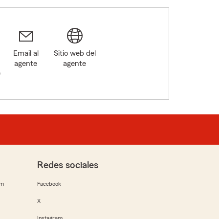
Email al
Sitio web del
agente
agente
0
Redes sociales
rm
Facebook
X
Instagram