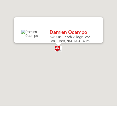
after
map.
Damien Ocampo
526 Sun Ranch Village Loop
Los Lunas, NM 87031-4869
Skip