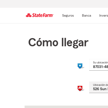
Seguros
Banca
Inver
Comienzo
del
contenido
Cómo llegar
principal
Su ubicació
Ubicación d