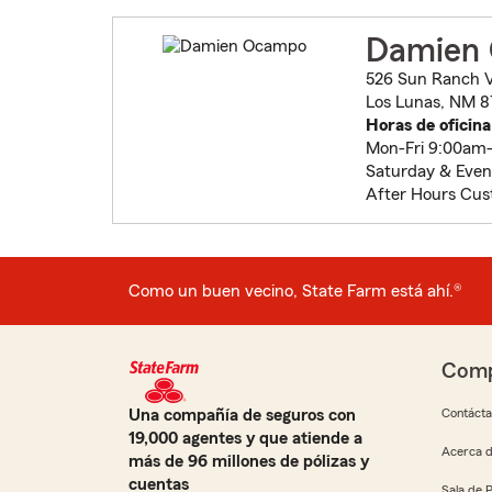
Damien
526 Sun Ranch V
Los Lunas, NM 8
Horas de oficina
Mon-Fri 9:00am
Saturday & Even
After Hours Cus
Como un buen vecino, State Farm está ahí.®
Comp
Una compañía de seguros con
Contáct
19,000 agentes y que atiende a
Acerca d
más de 96 millones de pólizas y
cuentas
Sala de 