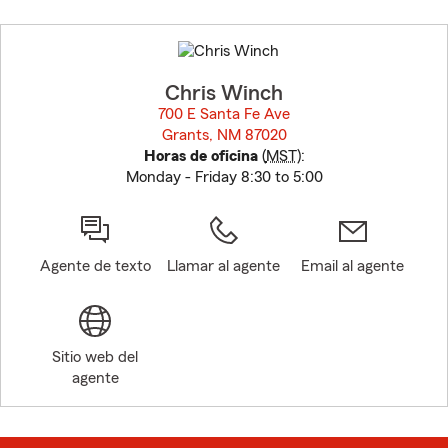
Skip
to
before
map.
Chris Winch
700 E Santa Fe Ave
Grants, NM 87020
opens in new window
Horas de oficina
(
MST
):
Monday - Friday 8:30 to 5:00
Agente de texto
Llamar al agente
Email al agente
Sitio web del
agente