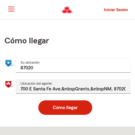
Pasar
al
Iniciar Sesión
contenido
principal
Comienzo
del
contenido
Cómo llegar
principal
Su ubicación
Ubicación del agente
Cómo llegar
Skip
to
after