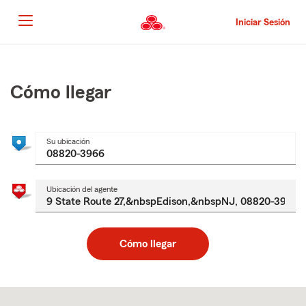
Pasar
al
Iniciar Sesión
contenido
principal
Comienzo
del
contenido
Cómo llegar
principal
Su ubicación
Ubicación del agente
Cómo llegar
Skip
to
after