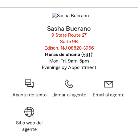
Skip
to
before
map.
Sasha Buerano
9 State Route 27
Suite 9B
Edison, NJ 08820-3966
opens in new window
Horas de oficina
(
EST
):
Mon-Fri: 9am-5pm
Evenings by Appointment
Agente de texto
Llamar al agente
Email al agente
Sitio web del
agente