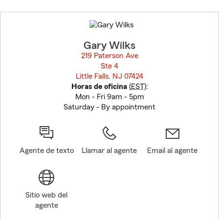
Skip
to
before
map.
Gary Wilks
219 Paterson Ave
Ste 4
Little Falls, NJ 07424
opens in new window
Horas de oficina
(
EST
):
Mon - Fri 9am - 5pm
Saturday - By appointment
Agente de texto
Llamar al agente
Email al agente
Sitio web del
agente