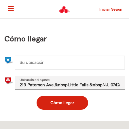
Pasar
al
Iniciar Sesión
contenido
principal
Comienzo
del
contenido
Cómo llegar
principal
Su ubicación
Ubicación del agente
Cómo llegar
Skip
to
after