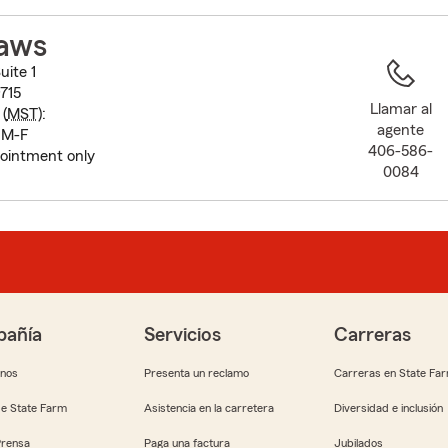
to
before
aws
map.
uite 1
715
Llamar al
(
MST
):
agente
 M-F
406-586-
ointment only
0084
añía
Servicios
Carreras
anos
Presenta un reclamo
Carreras en State Fa
e State Farm
Asistencia en la carretera
Diversidad e inclusión
Prensa
Paga una factura
Jubilados