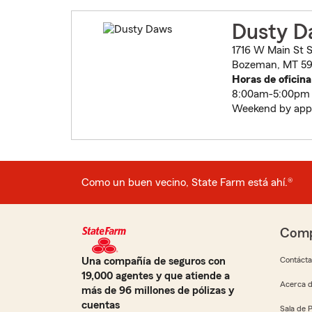
Dusty D
1716 W Main St S
Bozeman, MT 59
Horas de oficina
8:00am-5:00pm
Weekend by app
Como un buen vecino, State Farm está ahí.®
Comp
Una compañía de seguros con
Contáct
19,000 agentes y que atiende a
Acerca d
más de 96 millones de pólizas y
cuentas
Sala de 