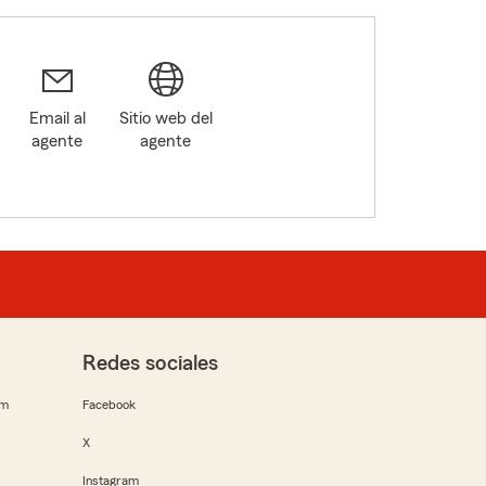
Email al
Sitio web del
agente
agente
Redes sociales
rm
Facebook
X
Instagram