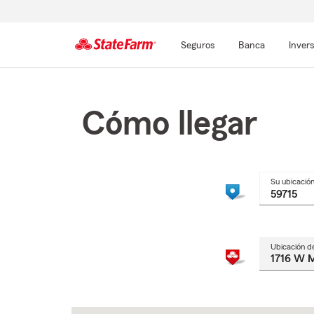
Seguros
Banca
Inver
Comienzo
del
contenido
Cómo llegar
principal
Su ubicació
Ubicación d