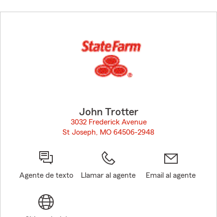
Skip
to
before
map.
John Trotter
3032 Frederick Avenue
St Joseph, MO 64506-2948
opens in new window
Agente de texto
Llamar al agente
Email al agente