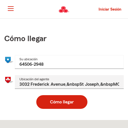
Pasar
al
Iniciar Sesión
contenido
principal
Comienzo
del
contenido
Cómo llegar
principal
Su ubicación
Ubicación del agente
Cómo llegar
Skip
to
after