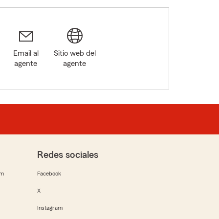
Email al
Sitio web del
agente
agente
Redes sociales
rm
Facebook
X
Instagram