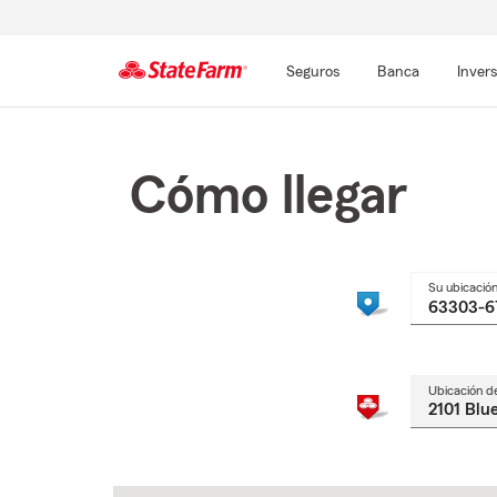
Seguros
Banca
Inver
Comienzo
del
contenido
Cómo llegar
principal
Su ubicació
Ubicación d