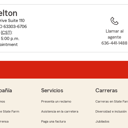
to
before
elton
map.
ive Suite 110
MO 63303-6706
Llamar al
(
CST
):
agente
 5:00 p.m.
636-441-1488
pointment
añía
Servicios
Carreras
anos
Presenta un reclamo
Carreras en State Fa
e State Farm
Asistencia en la carretera
Diversidad e inclusión
Prensa
Paga una factura
Jubilados