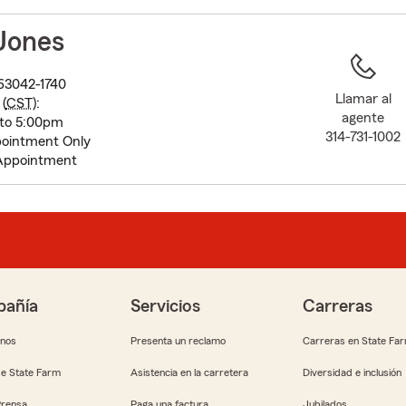
to
before
Jones
map.
63042-1740
Llamar al
(
CST
):
agente
 to 5:00pm
314-731-1002
ointment Only
 Appointment
añía
Servicios
Carreras
anos
Presenta un reclamo
Carreras en State Fa
e State Farm
Asistencia en la carretera
Diversidad e inclusión
Prensa
Paga una factura
Jubilados