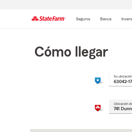
Seguros
Banca
Inver
Comienzo
del
contenido
Cómo llegar
principal
Su ubicació
Ubicación d