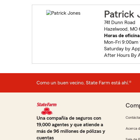
Patrick 
741 Dunn Road
Hazelwood, MO 
Horas de oficina
Mon-Fri 9:00am
Saturday by App
After Hours By
Como un buen vecino, State Farm está ahí.®
Comp
Una compañía de seguros con
Contáct
19,000 agentes y que atiende a
Acerca d
más de 96 millones de pólizas y
cuentas
Sala de 