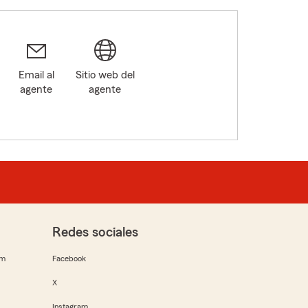
Email al
Sitio web del
agente
agente
Redes sociales
rm
Facebook
X
Instagram