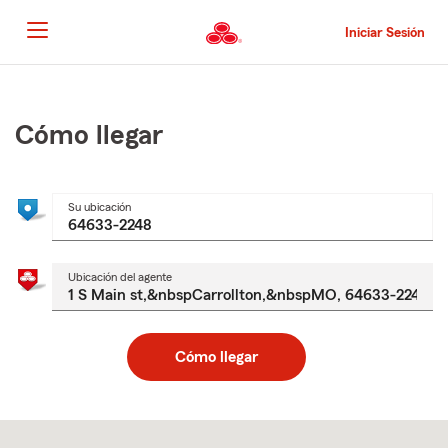
Pasar
al
Iniciar Sesión
contenido
principal
Comienzo
del
contenido
Cómo llegar
principal
Su ubicación
Ubicación del agente
Cómo llegar
Skip
to
after