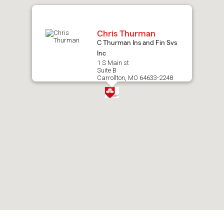
map.
Chris Thurman
C Thurman Ins and Fin Svs
Inc
1 S Main st
Suite B
Carrollton, MO 64633-2248