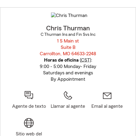
Skip
to
before
map.
Chris Thurman
C Thurman Ins and Fin Svs Inc
1 S Main st
Suite B
Carrollton, MO 64633-2248
opens in new window
Horas de oficina
(
CST
):
9:00 - 5:00 Monday- Friday
Saturdays and evenings
By Appointment
Agente de texto
Llamar al agente
Email al agente
Sitio web del