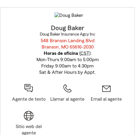
Skip
to
before
map.
Doug Baker
Doug Baker Insurance Agcy Inc
548 Branson Landing Blvd
Branson, MO 65616-2030
opens in new window
Horas de oficina
(
CST
):
Mon-Thurs 9:00am to 5:00pm
Friday 9:00am to 4:30pm
Sat & After Hours by Appt.
Agente de texto
Llamar al agente
Email al agente
Sitio web del
agente