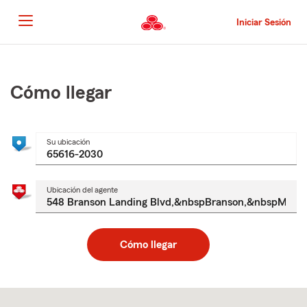
Pasar
al
Iniciar Sesión
contenido
principal
Comienzo
del
contenido
Cómo llegar
principal
Su ubicación
Ubicación del agente
Cómo llegar
Skip
to
after