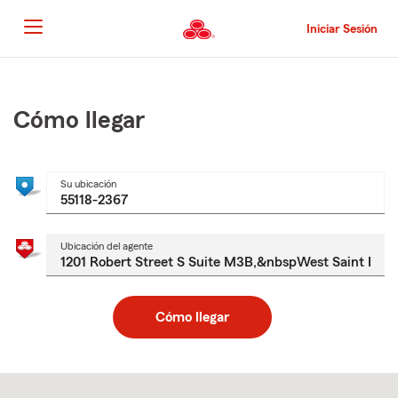
Pasar
al
Iniciar Sesión
contenido
principal
Comienzo
del
contenido
Cómo llegar
principal
Su ubicación
Ubicación del agente
Cómo llegar
Skip
to
after