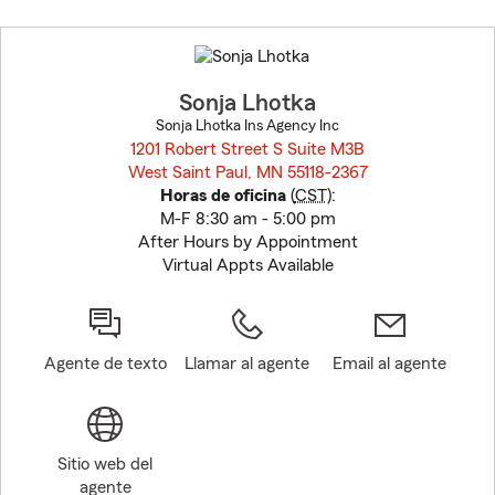
Skip
to
before
map.
Sonja Lhotka
Sonja Lhotka Ins Agency Inc
1201 Robert Street S Suite M3B
West Saint Paul, MN 55118-2367
opens in new window
Horas de oficina
(
CST
):
M-F 8:30 am - 5:00 pm
After Hours by Appointment
Virtual Appts Available
Agente de texto
Llamar al agente
Email al agente
Sitio web del
agente